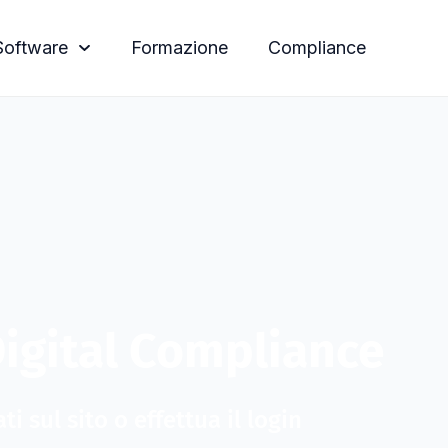
Software
Formazione
Compliance
Digital Compliance
i sul sito o effettua il login