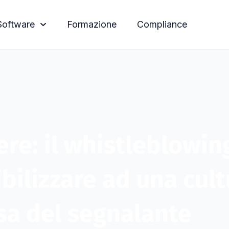
Software
Formazione
Compliance
ere: il whistleblowi
ilizzare ad una cult
esa del segnalante