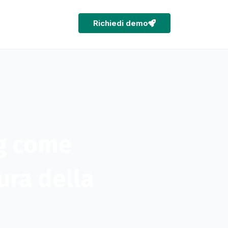
Richiedi demo
ng come
ura della