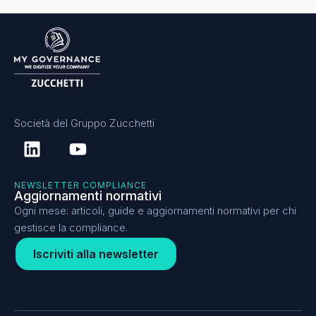
Società del Gruppo Zucchetti
L
Y
i
o
n
u
NEWSLETTER COMPLIANCE
k
t
Aggiornamenti normativi
e
u
Ogni mese: articoli, guide e aggiornamenti normativi per chi
d
b
gestisce la compliance.
i
e
Iscriviti alla newsletter
n